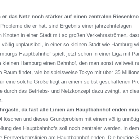
 er das Netz noch stärker auf einen zentralen Riesenkno
Probleme die er hat, sind Ergebnis einer jahrzehntelagen
en Knoten in einer Stadt mit so großen Verkehrsströmen, das
 völlig unplausibel, in einer so kleinen Stadt wie Hamburg wi
burgs Hauptbahnhof spielt jetzt schon in einer Liga mit Pa
kleinen Hamburg einen Bahnhof, den man sonst weltweit nu
 Raum findet, wie beispielsweise Tokyo mit über 35 Million
r eine solche Größe liegt an einem selbst geschaffenen Pr
ste durch das Betriebs- und Netzkonzept dazu zwingt, an di
n.
Fahrgäste, da fast alle Linien am Hauptbahnhof enden mü
Öl löschen und dieses Grundproblem mit einem völlig unnöti
ellung des Hauptbahnhofs soll noch zentraler werden, in dem
le Fernverkehrslinien am Hauptbahnhof enden. Die heutige Si