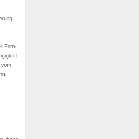
erung.
4 Fern-
ngigkeit
h vom
hn.