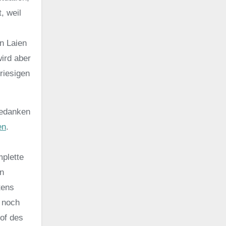
, weil
en Laien
ird aber
riesigen
Gedanken
en
.
mplette
en
tens
, noch
of des