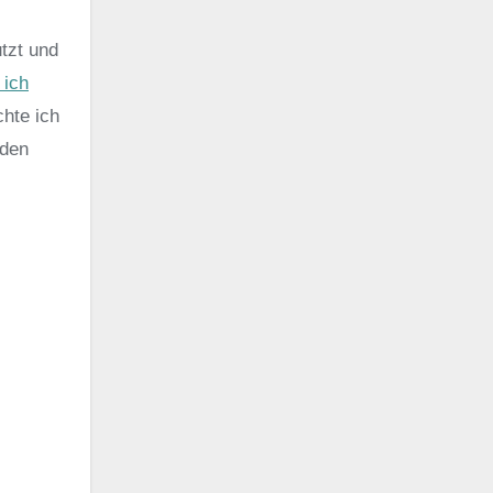
tzt und
 ich
hte ich
 den