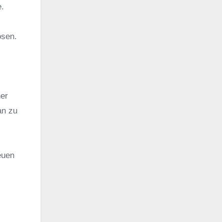
e.
ösen.
ner
an zu
euen