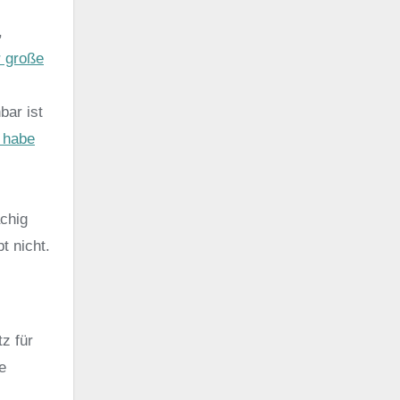
,
r große
bar ist
 habe
ächig
t nicht.
z für
e