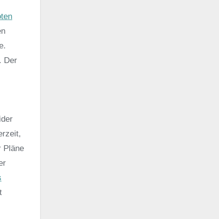
oten
en
e.
. Der
ider
rzeit,
r Pläne
er
s
t