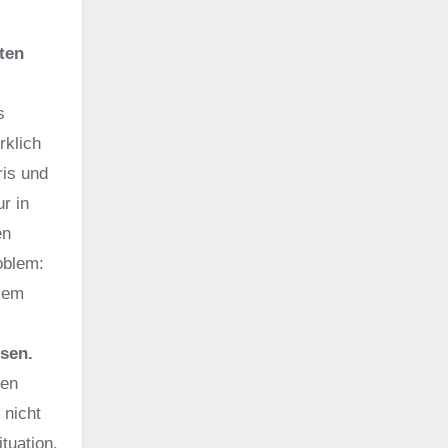
ten
s
rklich
ris und
r in
en
oblem:
esem
ssen.
gen
 nicht
tuation,