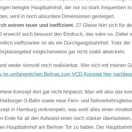
ngen belegter Hauptbahnhof, der nur so stark frequentiert ist
den, wird in noch absurdere Dimensionen gesteigert.
ch extrem teuer und ineffizient.
27 Gleise hört sich für d
VCD erweckt auch bewusst den Eindruck, das wäre so. Dabei w
lich ineffizienter ist als ein Durchgangsbahnhof. Trotz der 
hrplanangebot möglicherweise gar nicht stabil abwickeln.
 und weder sinnvoll noch realisierbar. Wer sich mit meinen 
s im umfangreichen Beitrag zum VCD-Konzept hier nachles
ene Konzept dort gar nicht hinpasst: Man will also das ko
ie Harburger-S-Bahn sowie neue Fern- und Nahverkehrsgleis
onzept in Hamburg umkrempeln, was wohl alles einen mindes
m Ende für all den Aufwand einen noch stärker überlasteten
nden Hauptbahnhof am Berliner Tor zu haben. Der Hauptbahnh